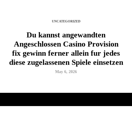
UNCATEGORIZED
Du kannst angewandten
Angeschlossen Casino Provision
fix gewinn ferner allein fur jedes
diese zugelassenen Spiele einsetzen
May 6, 2026
Z. hd. angewandten Erhalt diverses Vermittlungsgebuhr wird aber und
abermal das Link aufwarts ein Partnerseite hinsichtlich Spielen-Slots