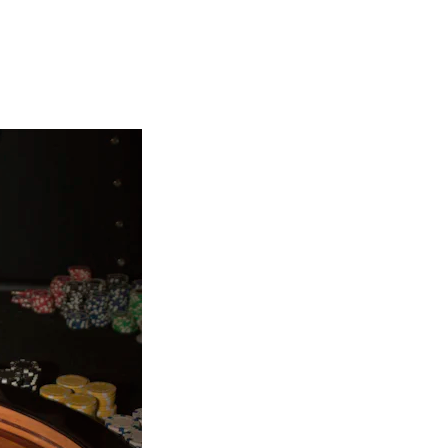
Jos tunnet menettäväsi hallinnan tai pelaat velaksi, ota välittömästi yhteyttä tu
hauskana harrastuksena, joka ei vaaranna omaa tai läheisten hyvinvointia.