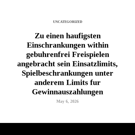
UNCATEGORIZED
Zu einen haufigsten
Einschrankungen within
gebuhrenfrei Freispielen
angebracht sein Einsatzlimits,
Spielbeschrankungen unter
anderem Limits fur
Gewinnauszahlungen
May 6, 2026