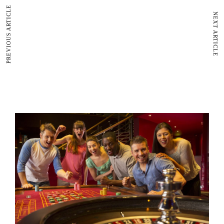
PREVIOUS ARTICLE
Η Fonbet λειτουργεί με βάση τις νόμιμες ρυθμίσεις, εξασφαλίζοντας την
NEXT ARTICLE
ασφάλεια των παικτών και την προστασία των δεδομένων τους.
Η υπεύθυνη παιχνιδοποίηση είναι ένα σημαντικό ζήτημα. Οι παίκτες
πρέπει να γνωρίζουν πότε να σταματούν και να αναγνωρίζουν τα
σημάδια του προβληματικού τζόγου. Η Fonbet παρέχει εργαλεία και
πόρους για την υποστήριξη των παικτών που ενδέχεται να χρειαστούν
βοήθεια.