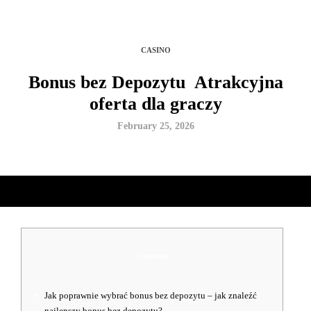
CASINO
Bonus bez Depozytu ️ Atrakcyjna
oferta dla graczy
February 25, 2026
Content
Jak poprawnie wybrać bonus bez depozytu – jak znaleźć
najlepszy bonus bez depozytu?