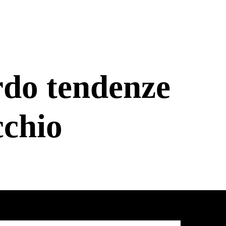
rdo tendenze
cchio