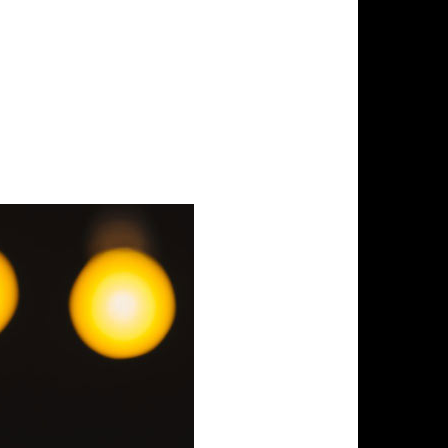
ze di gioco online sempre più sofisticate. Questa evoluzione è
catori possono divertirsi con una vasta gamma di opzioni, come a