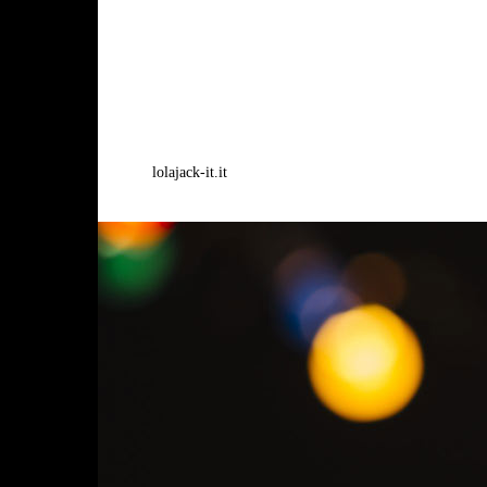
Evoluzione del gioco d'azzardo tendenze future da tenere d'occ
La trasformazione del gioco d’azz
Negli ultimi decenni, il gioco d’azzardo ha subito una profonda
stata alimentata dalla crescita della tecnologia e dalla digital
esempio
lolajack-it.it
, dai classici giochi da tavolo alle slot m