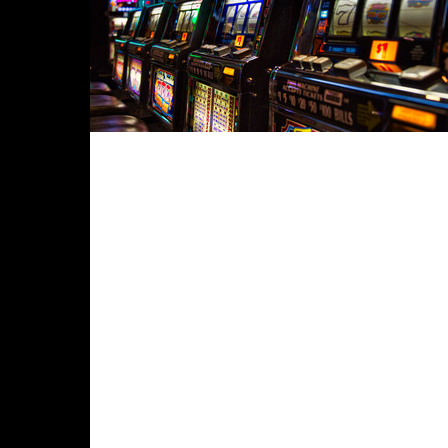
Il futuro del gioco d’azzardo onl
In questo contesto in continua evoluzione, Casino emerge come 
piattaforma si impegna a garantire un’esperienza di gioco avvin
responsabilità nel gioco.
La registrazione è semplice e veloce, permettendo ai nuovi gioca
utente possa godere di un’esperienza di gioco senza intoppi. C
gioco sicuro e divertente.