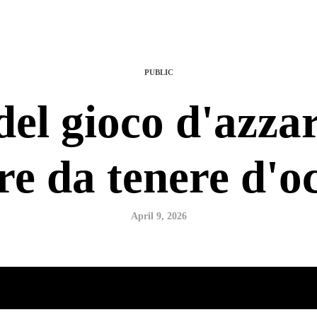
PUBLIC
del gioco d'azza
re da tenere d'o
April 9, 2026