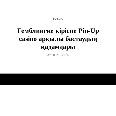
PUBLIC
Гемблингке кіріспе Pin-Up
casino арқылы бастаудың
қадамдары
April 21, 2026
Гемблингке кіріспе Pin-Up casino арқылы бастаудың қадамдары
Гемблинг әлеміне кіріспе