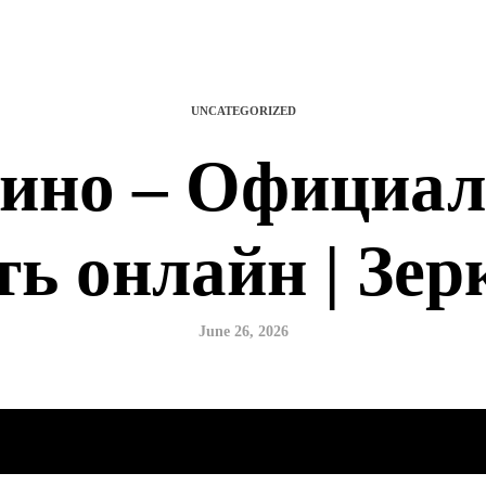
UNCATEGORIZED
зино – Официал
ть онлайн | Зер
June 26, 2026