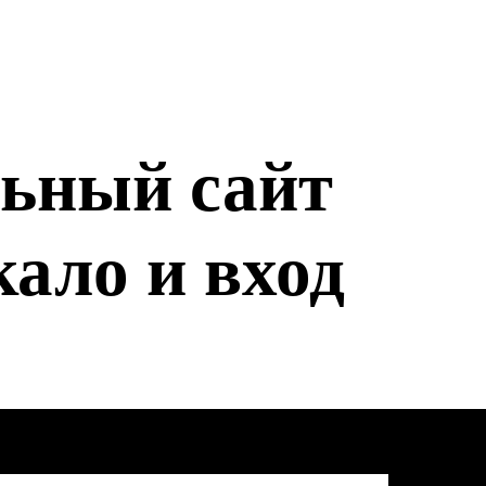
ьный сайт
кало и вход