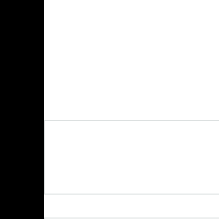
В любом случае, мы рекомендуем вам попробовать Pinco ка
Comment
Name
*