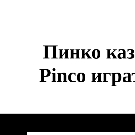
Пинко ка
Pinco игра