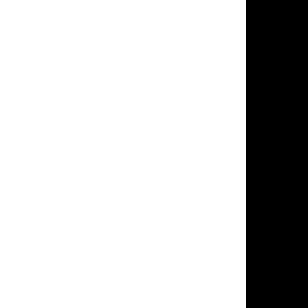
 | Зеркало и вход