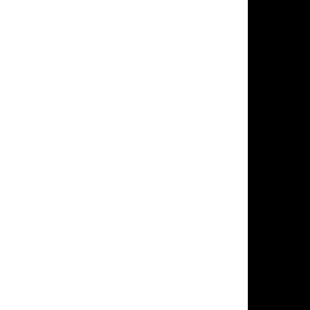
официальный сайт Pinco, а также как играть на нем.
о Pinco имеет официальный сайт, где можно играть онлайн,