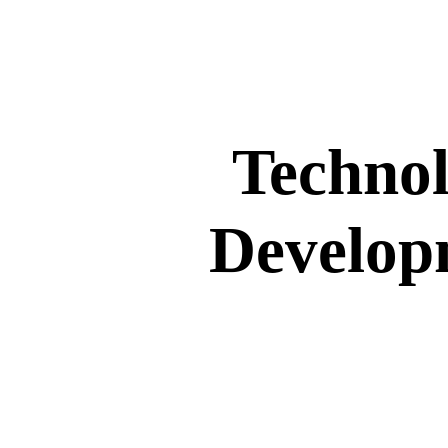
Techno
Develop