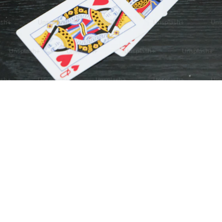
ει στους παίκτες να έχουν πρόσβαση στα αγαπημένα τους παιχνίδια οποιαδήπο
τητα να παίζουν σε πραγματικό χρόνο και να συμμετέχουν σε συναρπαστικά του
ικότητας προσφέρουν μια εντελώς διαφορετική διάσταση στα τυχερά παιχνίδια.
 κρουπιέρηδες σε πραγματικό χρόνο. Αυτή η αλληλεπίδραση και η ρεαλιστική 