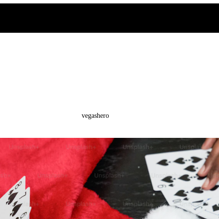
ur Experience
υχερά Παιχνίδια
παιχνιδιών. Από την εμφάνιση των πρώτων ηλεκτρονικών κουλοχέρηδων μέχρι 
οσφέρουν ένα ευρύ φάσμα παιχνιδιών, όπως κουλοχέρηδες, επιτραπέζια παιχνίδ
πειρία του καζίνο. Το καζίνο
vegashero
προσφέρει βέλτιστες επιλογές για όσο