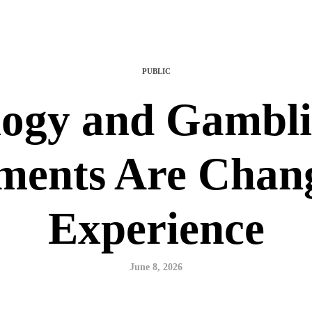
PUBLIC
logy and Gambl
ments Are Chan
Experience
June 8, 2026